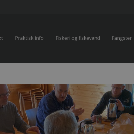
kt
Praktisk info
Fiskeri og fiskevand
Fangster