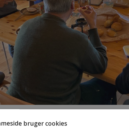
ktober 2024 - Bestyrelsen
r gydebankerne kla
meside bruger cookies