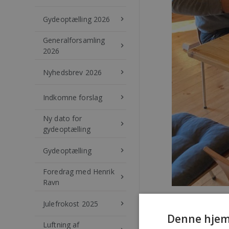
Gydeoptælling 2026
keyboard_arrow_right
Generalforsamling
keyboard_arrow_right
2026
Nyhedsbrev 2026
keyboard_arrow_right
Indkomne forslag
keyboard_arrow_right
Ny dato for
keyboard_arrow_right
gydeoptælling
Gydeoptælling
keyboard_arrow_right
Foredrag med Henrik
keyboard_arrow_right
Ravn
Mandag den 14. o
Julefrokost 2025
keyboard_arrow_right
Så e
Denne hjem
Luftning af