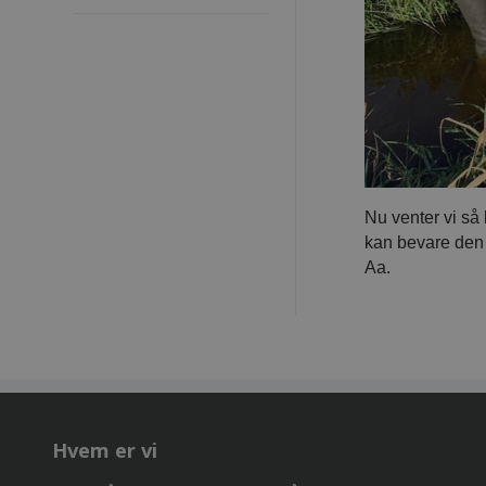
Nu venter vi så
kan bevare den g
Aa.
Hvem er vi