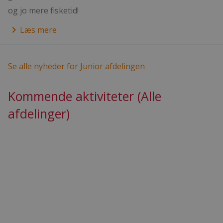
og jo mere fisketid!
keyboard_arrow_right
Læs mere
Se alle nyheder for Junior afdelingen
Kommende aktiviteter (Alle
afdelinger)