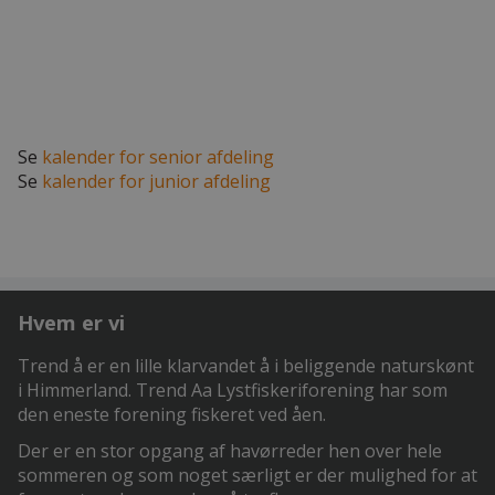
Se
kalender for senior afdeling
Se
kalender for junior afdeling
Hvem er vi
Trend å er en lille klarvandet å i beliggende naturskønt
i Himmerland. Trend Aa Lystfiskeriforening har som
den eneste forening fiskeret ved åen.
Der er en stor opgang af havørreder hen over hele
sommeren og som noget særligt er der mulighed for at