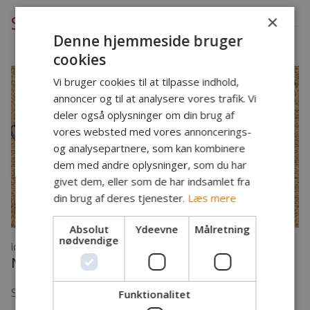
×
Seneste nyheder - Junior afdeling
Denne hjemmeside bruger
cookies
Vi bruger cookies til at tilpasse indhold,
annoncer og til at analysere vores trafik. Vi
deler også oplysninger om din brug af
vores websted med vores annoncerings-
og analysepartnere, som kan kombinere
dem med andre oplysninger, som du har
givet dem, eller som de har indsamlet fra
din brug af deres tjenester.
Læs mere
Absolut
Ydeevne
Målretning
nødvendige
lørdag den 4. juli 2026
Ny sponsorgave til ”Smoltene”
Se de mange rare sager på de to fotos!
Funktionalitet