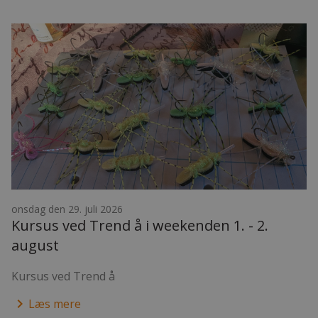
onsdag den 29. juli 2026
Kursus ved Trend å i weekenden 1. - 2.
august
Kursus ved Trend å
keyboard_arrow_right
Læs mere