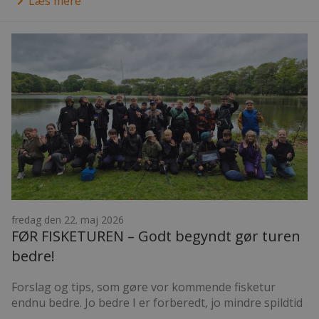
keyboard_arrow_right
Læs mere
fredag den 22. maj 2026
FØR FISKETUREN – Godt begyndt gør turen
bedre!
Forslag og tips, som gøre vor kommende fisketur
endnu bedre. Jo bedre I er forberedt, jo mindre spildtid
–