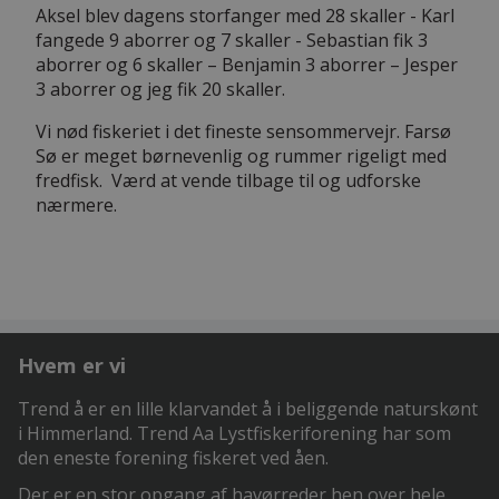
Aksel blev dagens storfanger med 28 skaller - Karl
fangede 9 aborrer og 7 skaller - Sebastian fik 3
aborrer og 6 skaller – Benjamin 3 aborrer – Jesper
3 aborrer og jeg fik 20 skaller.
Vi nød fiskeriet i det fineste sensommervejr. Farsø
Sø er meget børnevenlig og rummer rigeligt med
fredfisk. Værd at vende tilbage til og udforske
nærmere.
Hvem er vi
Trend å er en lille klarvandet å i beliggende naturskønt
i Himmerland. Trend Aa Lystfiskeriforening har som
den eneste forening fiskeret ved åen.
Der er en stor opgang af havørreder hen over hele