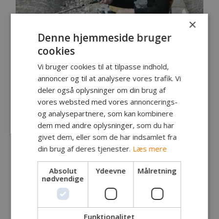
×
Denne hjemmeside bruger
cookies
Vi bruger cookies til at tilpasse indhold,
annoncer og til at analysere vores trafik. Vi
Sebastian og Benjamin var tilmeldt sammen med
deler også oplysninger om din brug af
Karl og Aksel og deres far, Jesper. Vi forfodrede
vores websted med vores annoncerings-
med lidt majs på begge sider af broen ved den lille,
og analysepartnere, som kan kombinere
gule vandmølle og Aksel begyndte straks at fange
dem med andre oplysninger, som du har
rudskaller, mens de tre andre startede fiskeriet
givet dem, eller som de har indsamlet fra
med spinnere efter aborrer og gedder.
din brug af deres tjenester.
Læs mere
Det viste sig hurtigt, at søen rummer et utal af
skaller og da den ser ud til at være en smule
Absolut
Ydeevne
Målretning
overbelastet af grønalger, valgte vi at dræbe
nødvendige
skallerne og genudsætte rovfiskene.
Funktionalitet