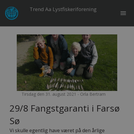
Trend Aa Lystfiskeriforening
menu
Tirsdag den 31. august 2021 - Orla Bertram
29/8 Fangstgaranti i Farsø
Sø
Vi skulle egentlig have været på den årlige