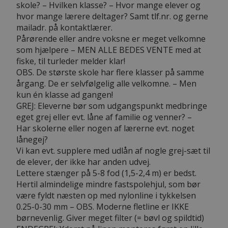
skole? – Hvilken klasse? – Hvor mange elever og
hvor mange lærere deltager? Samt tlf.nr. og gerne
mailadr. på kontaktlærer.
Pårørende eller andre voksne er meget velkomne
som hjælpere – MEN ALLE BEDES VENTE med at
fiske, til turleder melder klar!
OBS. De største skole har flere klasser på samme
årgang. De er selvfølgelig alle velkomne. – Men
kun én klasse ad gangen!
GREJ: Eleverne bør som udgangspunkt medbringe
eget grej eller evt. låne af familie og venner? –
Har skolerne eller nogen af lærerne evt. noget
lånegej?
Vi kan evt. supplere med udlån af nogle grej-sæt til
de elever, der ikke har anden udvej.
Lettere stænger på 5-8 fod (1,5-2,4 m) er bedst.
Hertil almindelige mindre fastspolehjul, som bør
være fyldt næsten op med nylonline i tykkelsen
0.25-0-30 mm – OBS. Moderne fletline er IKKE
børnevenlig. Giver meget filter (= bøvl og spildtid)