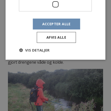
ACCEPTER ALLE
AFVIS ALLE
VIS DETALJER
Vejret var desværre ikke med os og de heftige
regnbyger og kraftig vind, fik desværre hurtigt
gjort drengene våde og kolde.