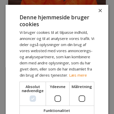
×
Denne hjemmeside bruger
cookies
Vi bruger cookies til at tilpasse indhold,
annoncer og til at analysere vores trafik. Vi
deler også oplysninger om din brug af
vores websted med vores annoncerings-
Vi plejer at kåre årets junior den sidste dag vi
og analysepartnere, som kan kombinere
mødes før Jul. Men grundet Corona blev det udsat.
dem med andre oplysninger, som du har
Så nu skulle det være.
givet dem, eller som de har indsamlet fra
Efter det skulle der fiskes og vi kørte ud til
din brug af deres tjenester.
Læs mere
hesteskoen.
Absolut
Ydeevne
Målretning
nødvendige
Funktionalitet