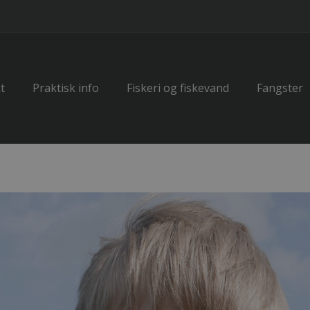
t
Praktisk info
Fiskeri og fiskevand
Fangster