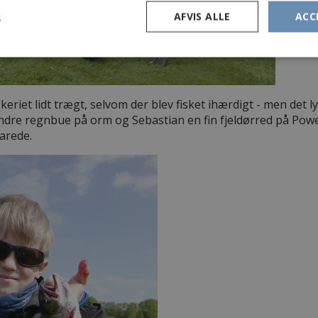
R
AFVIS ALLE
ACC
skeriet lidt trægt, selvom der blev fisket ihærdigt - men det 
ndre regnbue på orm og Sebastian en fin fjeldørred på Power
varede.