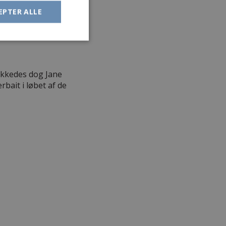
EPTER ALLE
lykkedes dog Jane
bait i løbet af de