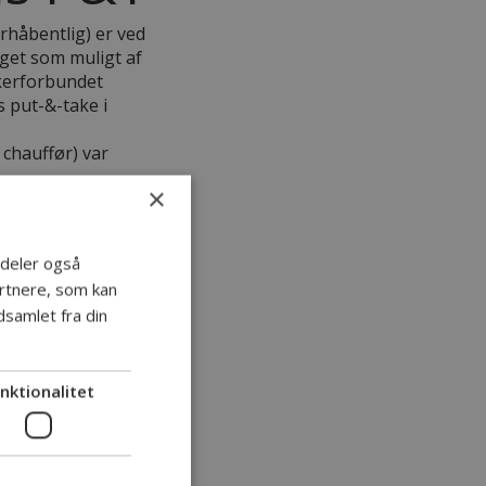
orhåbentlig) er ved
eget som muligt af
skerforbundet
s put-&-take i
 chauffør) var
×
bue, som han
i deler også
rtnere, som kan
samlet fra din
nktionalitet