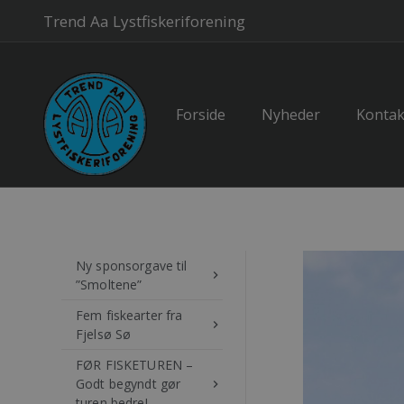
Trend Aa Lystfiskeriforening
Forside
Nyheder
Kontak
Ny sponsorgave til
keyboard_arrow_right
”Smoltene”
Fem fiskearter fra
keyboard_arrow_right
Fjelsø Sø
FØR FISKETUREN –
Godt begyndt gør
keyboard_arrow_right
turen bedre!