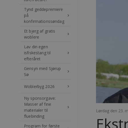
Tynd geddepremiere
på
keyboard_arrow_right
konfirmationssøndag
Et bjerg af gratis
keyboard_arrow_right
woblere
Lav din egen
isfiskestang til
keyboard_arrow_right
efteråret
Gensyn med Sjørup
keyboard_arrow_right
Sø
Woblerbyg 2026
keyboard_arrow_right
Ny sponsorgave:
Masser af fine
keyboard_arrow_right
materialer til
Lørdag den 23. m
fluebinding
Ekst
Program for første