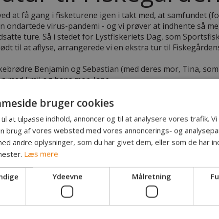
ed at få gang i fisketurene igen i takt med, at samfundet (f
den ondartede virus-pandemi - og vi prøver at indhente så m
dsatte ture. Så i stedet for Lystfiskeriets Dag, som Sportsfi
dt til at aflyse, arrangerede vi en ekstra tur til Fiskegården
iskebrødre Benjamin og Sebastian (med deres mor, Tina, som
n med Emil og hans mor, Jane.
i suveræn stil efter ganske få kast med en grov 5 kilos regn
meside bruger cookies
dlandede efter alle kunstens regler.
til at tilpasse indhold, annoncer og til at analysere vores trafik. V
in brug af vores websted med vores annoncerings- og analysepa
d andre oplysninger, som du har givet dem, eller som de har ind
nester.
Læs mere
ndige
Ydeevne
Målretning
Fu