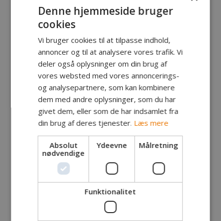
havde et par af drengene (trods velmente råd)
Denne hjemmeside bruger
taget for lidt tøj på. – En effektiv fisker lærer
cookies
nemlig også at klæde sig på efter vejret – ellers er
tre timers fiskeri lang tid, når man fryser og det
Vi bruger cookies til at tilpasse indhold,
går ud over koncentrationen…
annoncer og til at analysere vores trafik. Vi
deler også oplysninger om din brug af
Vi havde ellers rimelig tilslutning til årets sidste
vores websted med vores annoncerings-
fisketur med 4 drenge og 4 voksne inklusive
og analysepartnere, som kan kombinere
Gertrud og jeg. Det var desuden vore fiskeglade
dem med andre oplysninger, som du har
brødre, Sebastian og Benjamin samt Brian – og en
givet dem, eller som de har indsamlet fra
time senere kom Christian og hans lillebror
Frederik sammen med deres far, Claus.
din brug af deres tjenester.
Læs mere
Det er temmelig lang tid siden, at vi har set
Absolut
Ydeevne
Målretning
Christian, men Claus fortale, at han har fisket
nødvendige
meget, også med flue og han har forstået at bygge
videre på den fluebinding, han nåede at lære, inden
coronaen lukkede ned for vore klubaftener.
Funktionalitet
Christian blev da også dagens suveræne
storfanger. Først med to guldørreder på spin med