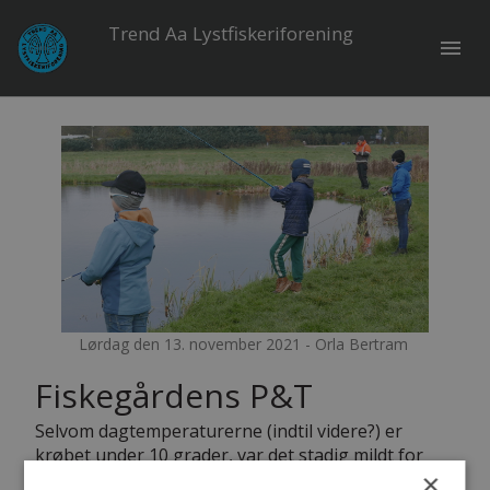
Trend Aa Lystfiskeriforening
menu
Lørdag den 13. november 2021 - Orla Bertram
Fiskegårdens P&T
Selvom dagtemperaturerne (indtil videre?) er
krøbet under 10 grader, var det stadig mildt for
×
årstiden og vinden svag fra SV – men desværre