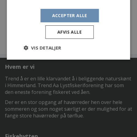
gennemløbs-blinket ”Præsten” som agn og derpå
3 på en sort, leddelt Game Chancer flue, der fint
ACCEPTER ALLE
efterligner en lille fisk. Lillebror Frederik, Brian og
undertegnede fangede én ørred hver.
AFVIS ALLE
VIS DETALJER
Hvem er vi
Trend å er en lille klarvandet å i beliggende naturskønt
i Himmerland. Trend Aa Lystfiskeriforening har som
den eneste forening fiskeret ved åen.
Der er en stor opgang af havørreder hen over hele
sommeren og som noget særligt er der mulighed for at
fange store havørreder på tørflue.
Fiskehytten